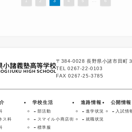
1
2
3
4
5
6
...
〒
384-0028
長野県小諸市田町
TEL
0267-22-0103
FAX
0267-25-3785
介
学校生活
進路情報
公開情報
科
部活動
進学状況
入試情
ネス科
スマイル小商店街
就職状況
科
標準服