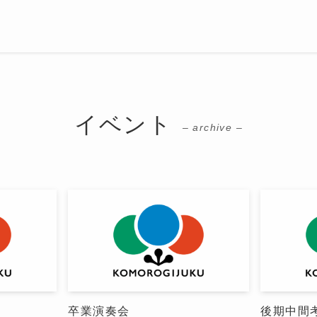
イベント
– archive –
卒業演奏会
後期中間